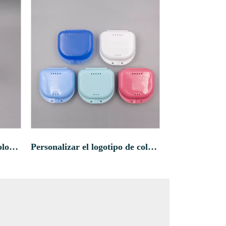
Personalice el logotipo de color con la caja de plástico de plástico de forma redonda de grados de grados espejo
Personalizar el logotipo de color Caja de dentadura de dentadura de plástico de dientes de plástico de grado alimenticio