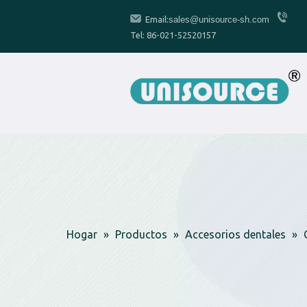
Email:
sales@unisource-sh.com
Tel: 86-021-52520157
Hogar
»
Productos
»
Accesorios dentales
»