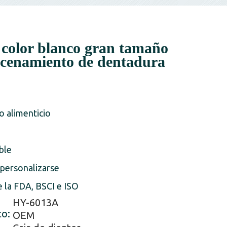
 color blanco gran tamaño
acenamiento de dentadura
o alimenticio
ble
 personalizarse
e la FDA, BSCI e ISO
HY-6013A
to:
OEM