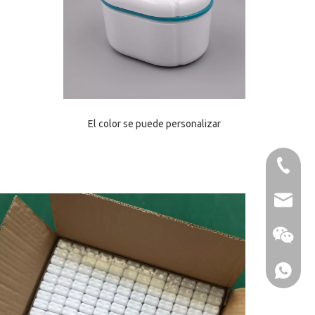
El color se puede personalizar
86-1370
sales@u