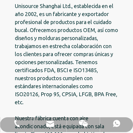
Unisource Shanghai Ltd., establecida en el
año 2002, es un fabricante y exportador
profesional de productos para el cuidado
bucal. Ofrecemos productos OEM, así como
diseños y molduras personalizadas,
trabajamos en estrecha colaboración con
los clientes para ofrecer compras únicas y
opciones personalizadas. Tenemos
certificados FDA, BSCI e ISO13485,
nuestros productos cumplen con
estándares internacionales como
ISO20126, Prop 95, CPSIA, LFGB, BPA Free,
etc.
Nuestra fábrica cuenta con aire
sales@unisource-sh.com
86-13701841190
acondicionado, está equipada con sala