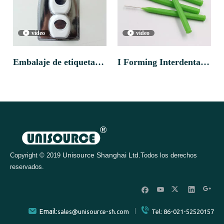
bucal diaria del hogar
deslizamiento de goma
vídeo
vídeo
de viaje
empuñadura dental
Embalaje de etiqueta
I Forming Interdental
herramienta dental hilo
OEM 55 yardas 50m
Pincel/ Interdental
dental elección
1
...
2
3
4
13
»
sabor a menta fresca
Dooth Cepsh
hilo dental para adultos
Unisource Shanghai Ltd.
Copyright © 2019
Todos los derechos
reservados.
Email:
sales@unisource-sh.com
Tel: 86-021-52520157