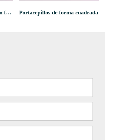
Tubo de cepillo de dientes en forma ovalada
Portacepillos de forma cuadrada