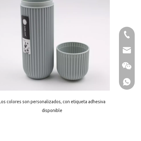
86-1370
sales@u
Los colores son personalizados, con etiqueta adhesiva
disponible