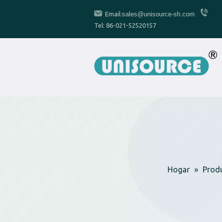
Email:
sales@unisource-sh.com
Tel: 86-021-52520157
Hogar
»
Prod